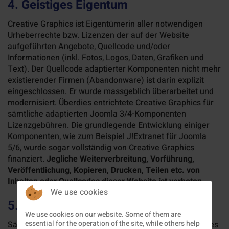
4. Geistiges Eigentum
Creative Graphics ist Eigentümerin aller notwendigen
Urheberrechte bzw. Lizenzen der auf der Website
aufgeführten Angebote, Quellcode und/oder
Informationen (inkl. Fotos, Logos, Daten, Grafiken und
Text). Der Quellcode adaptierter Komponenten nicht mehr
existierender Firmen (Abandonware) ist darin explizit
eingeschlossen. Er wurde massgeblich überarbeitet und
modernisiert. Überdies entrichtete Creative Graphics für
sämtliche adaptierten Joomla 3/4-Komponenten
Lizenzgebühren. Die grundlegende Entwicklung einiger
Komponenten, wie zum Beispiel J!Extranet für Joomla
5/6, wurde sogar vollständig von Creative Graphics
finanziert.
Jegliche Weiterverbreitung, Vorführung,
Veröffentlichung, Kopieren, Drucken, Teilen etc. von
Inhalten oder Quellcodes dieser Website ist verboten.
We use cookies
5. Vertragsabschluss
We use cookies on our website. Some of them are
essential for the operation of the site, while others help
Sämtliche Angebote auf der Website stellen kein direktes